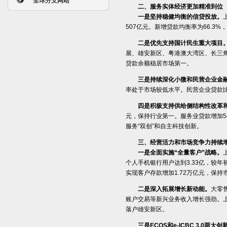
全球分支网站
二、服务实体经济更加精准到位
一是坚持稳健均衡的信贷投放。
507亿元。新增贷款均衡率为66.3
二是优先支持国计民生重大项目
展、雄安新区、粤港澳大湾区、长三角
贷款余额稳居市场第一。
三是持续深化小微和民营企业金
率处于市场较低水平。民营企业贷款比年
四是积极支持供给侧结构性改革
元，保持行业第一。服务业贷款增加5
服务“双创”和自主科技创新。
三、经营活力和市场竞争力持续
一是全面实施“全量客户”战略。
个人手机银行用户达到3.33亿，较年
实现客户存款增加1.72万亿元，保
二是深入拓展增长新动能。
大零
账户交易等新兴业务收入增长强劲。上
落户雄安新区。
三是ECOS和e-ICBC 3.0两